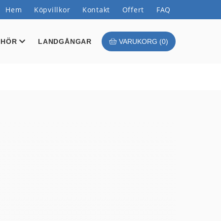
Hem
Köpvillkor
Kontakt
Offert
FAQ
EHÖR
LANDGÅNGAR
VARUKORG (
0
)
N
TÖRER
TA Y-BOM