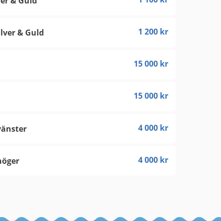
ver & Guld
1 200
kr
ilver & Guld
15 000
kr
15 000
kr
4 000
kr
vänster
4 000
kr
höger