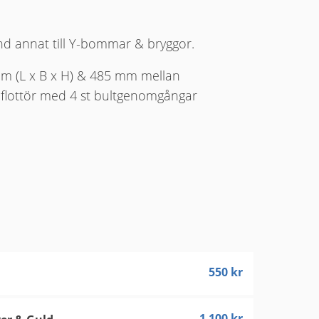
nd annat till Y-bommar & bryggor.
mm (L x B x H) & 485 mm mellan
 flottör med 4 st bultgenomgångar
550
kr
1 100
kr