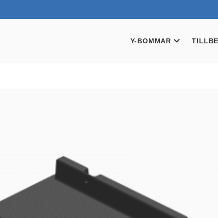
Y-BOMMAR
TILLB
BRONS
FÄSTE
SILVER
FLOT
GULD
GÅNGY