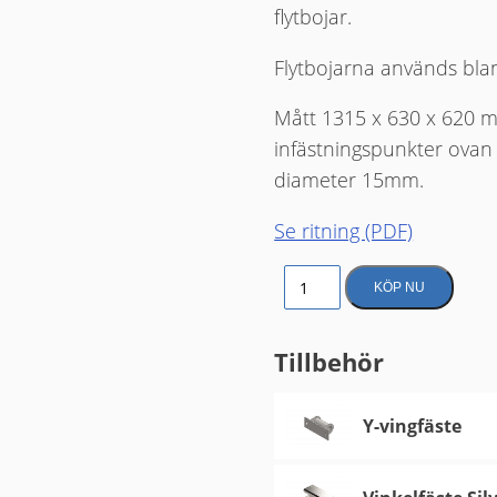
flytbojar.
Flytbojarna används bla
Mått 1315 x 630 x 620 
infästningspunkter ovan
diameter 15mm.
Se ritning (PDF)
Flottör 475 liter mängd
KÖP NU
Tillbehör
Y-vingfäste