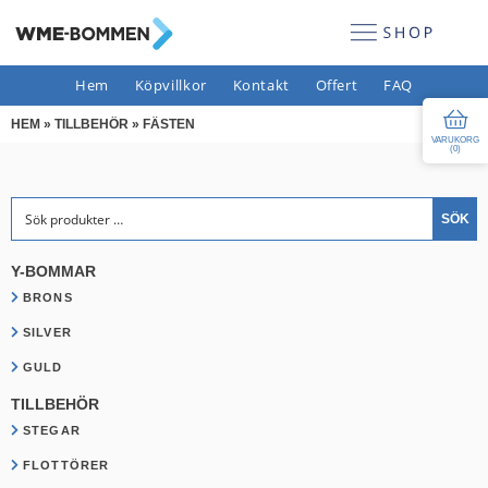
Hem
Köpvillkor
Kontakt
Offert
FAQ
HEM
»
TILLBEHÖR
»
FÄSTEN
VARUKORG
(
0
)
Sök efter:
SÖK
Y-BOMMAR
BRONS
SILVER
GULD
TILLBEHÖR
STEGAR
FLOTTÖRER