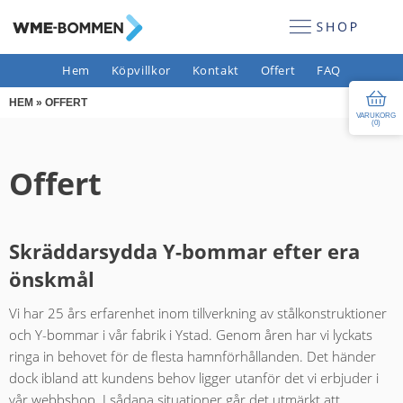
Hem
Köpvillkor
Kontakt
Offert
FAQ
HEM
»
OFFERT
VARUKORG
(
0
)
Offert
Skräddarsydda Y-bommar efter era
önskmål
Vi har 25 års erfarenhet inom tillverkning av stålkonstruktioner
och Y-bommar i vår fabrik i Ystad. Genom åren har vi lyckats
ringa in behovet för de flesta hamnförhållanden. Det händer
dock ibland att kundens behov ligger utanför det vi erbjuder i
vår webbshop. I sådana situationer går det utmärkt att