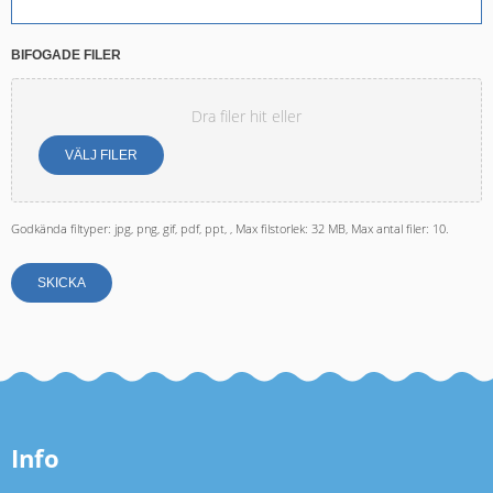
BIFOGADE FILER
Dra filer hit eller
VÄLJ FILER
Godkända filtyper: jpg, png, gif, pdf, ppt, , Max filstorlek: 32 MB, Max antal filer: 10.
SKICKA
Info