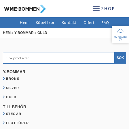
Hem
Köpvillkor
Kontakt
Offert
FAQ
HEM
»
Y-BOMMAR
»
GULD
VARUKORG
(
0
)
Sök efter:
SÖK
Y-BOMMAR
BRONS
SILVER
GULD
TILLBEHÖR
STEGAR
FLOTTÖRER