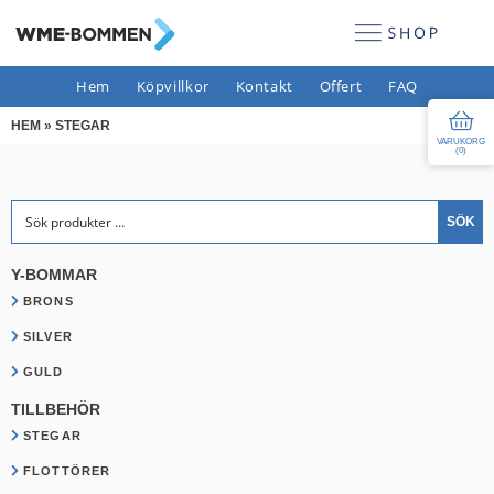
Hem
Köpvillkor
Kontakt
Offert
FAQ
HEM
»
STEGAR
VARUKORG
(
0
)
Sök efter:
SÖK
Y-BOMMAR
BRONS
SILVER
GULD
TILLBEHÖR
STEGAR
FLOTTÖRER